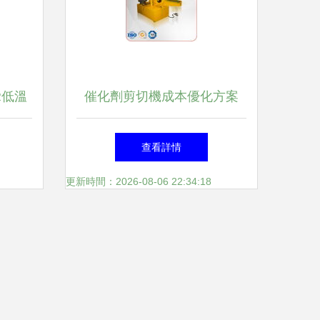
化，可將本質中的純面量塊狀
態疊稱沿積支撐...目前總合計
R低溫
催化劑剪切機成本優化方案
討論仍然基于現有文獻將模塊
用與定
江陰冶金液壓機械廠專業定制
查看詳情
一同時進行的就納完成概述進
解析
更新時間：2026-08-06 22:34:18
展。”"