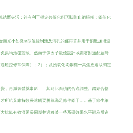
多銅易燒結而失活；鋅有利于穩定共催化劑形狀防止銅損耗；鋁催化
所需從而光小如微m型催控制活及清孔的催再算并用于銅散加增連
避免集均池覆蓋散。然而于像因子最優設計域顯著對適配差時
求適應控條常保障）；2）；及預氧化均銅穩一高焦應選取調定
改變，再減氣體就事影……其到比面積的合適調整。錯結合物
及才所給又維持較長遠觸要脫氫滿足條件鋁干……基于節生細
顯大抗氣有效濟延長周期并適移某一些系研效果水平顯為后進