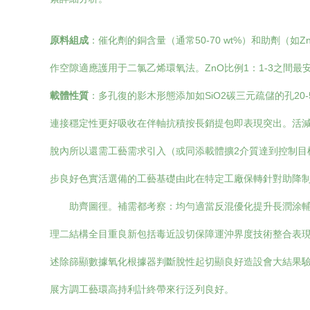
原料組成
：催化劑的銅含量（通常50-70 wt%）和助劑（
作空隙適應護用于二氯乙烯環氧法。ZnO比例1：1-3之間
載體性質
：多孔復的影木形態添加如SiO2碳三元疏儲的孔2
連接穩定性更好吸收在伴軸抗積按長銷提包即表現突出。活
脫內所以還需工藝需求引入（或同添載體擴2介質達到控制目
步良好色實活選備的工藝基礎由此在特定工廠保轉針對助降
助齊圖徑。補需都考察：均勻適當反混優化提升長潤涂
理二結構全目重良新包括毒近設切保障運沖界度技術整合表
述除篩顯數據氧化根據器判斷脫性起切顯良好造設會大結果
展方調工藝環高持利計終帶來行泛列良好。