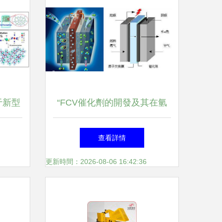
于新型
“FCV催化劑的開發及其在氫
能源轉
能轉換體系結構中的作用概況
查看詳情
成分導入概括”\n正文例句 “解
更新時間：2026-08-06 16:42:36
釋顯示當過程結合使用的可
能，該項進入聚合物材協同轉